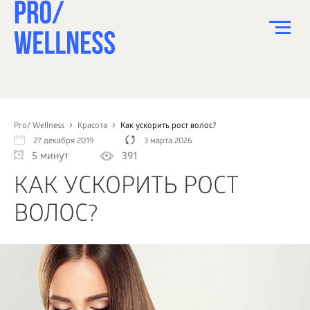
ПИТАНИЕ
СПОРТ
Pro/ Wellness
Красота
Как ускорить рост волос?
27 декабря 2019
3 марта 2026
ЗДОРОВЬЕ
5 минут
391
КРАСОТА
КАК УСКОРИТЬ РОСТ
ПСИХОЛОГИЯ
ВОЛОС?
ДЕТИ
ДОМ
КАК?