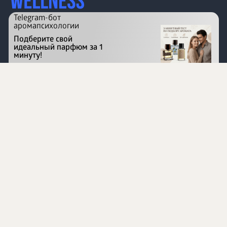
Telegram-бот
аромапсихологии
Подберите свой
идеальный парфюм за 1
минуту!
Перейти на сайт
©
1996 - 2026 ООО Международная компания
«Сибирское здоровье». Все права защищены.
Воспроизведение материалов данного сайта возможно
при условии обязательного размещения активной
ссылки на www.siberianhealth.com.
Вся бизнес-информация, представленная на данном
сайте, является недействительной для Республики
Узбекистан
Информация на сайте предназначена для лиц,
достигших возраста шестнадцати лет (16+)