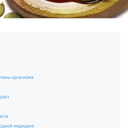
стемы организма
ракт
асла
родной медицине