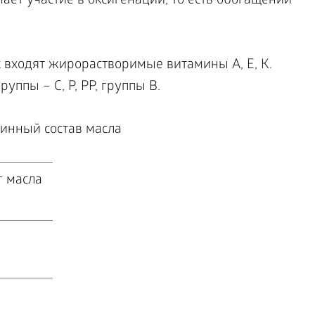
ет участие в оксигенации, то есть обогащении
 входят жирорастворимые витамины А, Е, К.
ппы – С, Р, РР, группы В.
инный состав масла
г масла