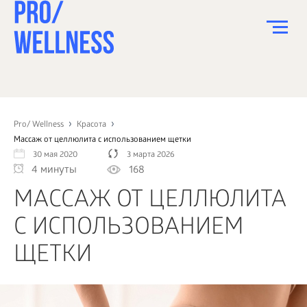
ПИТАНИЕ
СПОРТ
Pro/ Wellness
Красота
Массаж от целлюлита с использованием щетки
ЗДОРОВЬЕ
30 мая 2020
3 марта 2026
4 минуты
168
КРАСОТА
МАССАЖ ОТ ЦЕЛЛЮЛИТА
ПСИХОЛОГИЯ
С ИСПОЛЬЗОВАНИЕМ
ДЕТИ
ЩЕТКИ
ДОМ
КАК?