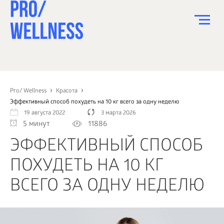
ПИТАНИЕ
СПОРТ
Pro/ Wellness
Красота
Эффективный способ похудеть на 10 кг всего за одну неделю
ЗДОРОВЬЕ
19 августа 2022
3 марта 2026
5 минут
11886
КРАСОТА
ЭФФЕКТИВНЫЙ СПОСОБ
ПСИХОЛОГИЯ
ПОХУДЕТЬ НА 10 КГ
ДЕТИ
ВСЕГО ЗА ОДНУ НЕДЕЛЮ
ДОМ
КАК?