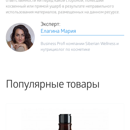
ответственности ни перед какой стороной, понесший
косвенный или прямой ущерб в результате неправильного
использования материалов, размещенных на данном ресурсе.
Эксперт:
Елагина Мария
Business Profi компании Siberian Wellness и
нутрициолог по косметике
Популярные товары