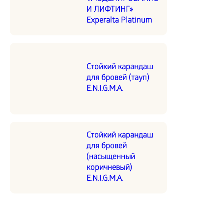
И ЛИФТИНГ»
Experalta Platinum
Стойкий карандаш
для бровей (тауп)
E.N.I.G.M.A.
Стойкий карандаш
для бровей
(насыщенный
коричневый)
E.N.I.G.M.A.