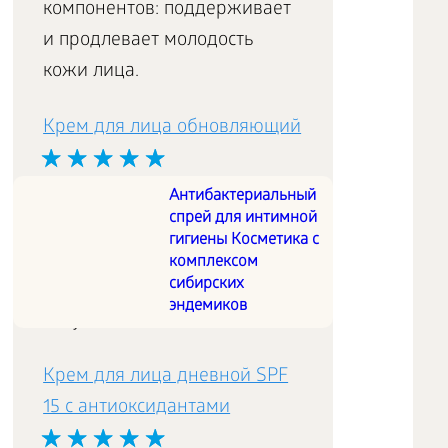
компонентов: поддерживает
и продлевает молодость
кожи лица.
Крем для лица обновляющий
Заряжает уставшую кожу
Антибактериальный
спрей для интимной
энергией, интенсивно
гигиены Косметика с
восстанавливает, стирает
комплексом
сибирских
следы стресса, возвращает
эндемиков
тонус и свежесть.
Крем для лица дневной SPF
15 с антиоксидантами