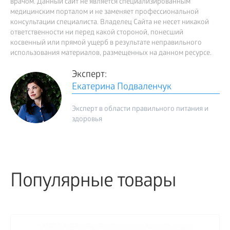
врачом. Данный сайт не является специализированным
медицинским порталом и не заменяет профессиональной
консультации специалиста. Владелец Сайта не несет никакой
ответственности ни перед какой стороной, понесший
косвенный или прямой ущерб в результате неправильного
использования материалов, размещенных на данном ресурсе.
Эксперт:
Екатерина Подваленчук
Эксперт в области правильного питания и
здоровья
Популярные товары