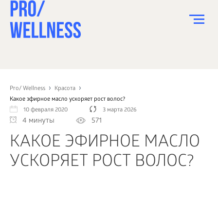
ПИТАНИЕ
СПОРТ
Pro/ Wellness
Красота
Какое эфирное масло ускоряет рост волос?
ЗДОРОВЬЕ
10 февраля 2020
3 марта 2026
4 минуты
571
КРАСОТА
КАКОЕ ЭФИРНОЕ МАСЛО
ПСИХОЛОГИЯ
УСКОРЯЕТ РОСТ ВОЛОС?
ДЕТИ
ДОМ
КАК?