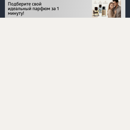
Подберите свой
идеальный парфюм за 1
минуту!
Перейти на сайт
©
1996 - 2026 ООО Международная компания
«Сибирское здоровье». Все права защищены.
Воспроизведение материалов данного сайта возможно
при условии обязательного размещения активной
ссылки на www.siberianhealth.com.
Вся бизнес-информация, представленная на данном
сайте, является недействительной для Республики
Узбекистан
Информация на сайте предназначена для лиц,
достигших возраста шестнадцати лет (16+)
Эксперты
Ингредиенты
Контакты