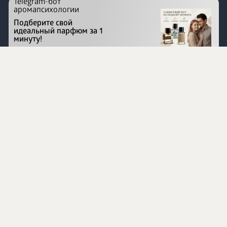
Telegram-бот
аромапсихологии
Подберите свой
идеальный парфюм за 1
минуту!
Перейти на сайт
©
1996 - 2026 ООО Международная компания
«Сибирское здоровье». Все права защищены.
Воспроизведение материалов данного сайта возможно
при условии обязательного размещения активной
ссылки на www.siberianhealth.com.
Вся бизнес-информация, представленная на данном
сайте, является недействительной для Республики
Узбекистан
Информация на сайте предназначена для лиц,
достигших возраста шестнадцати лет (16+)
Эксперты
Ингредиенты