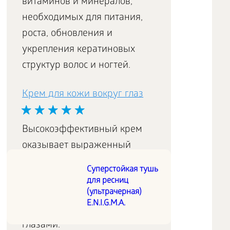
витаминов и минералов,
необходимых для питания,
роста, обновления и
укрепления кератиновых
структур волос и ногтей.
Крем для кожи вокруг глаз
Высокоэффективный крем
оказывает выраженный
подтягивающий эффект,
Суперстойкая тушь
великолепно увлажняет
для ресниц
(ультрачерная)
кожу, уменьшая темные
E.N.I.G.M.A.
круги и морщинки под
глазами.