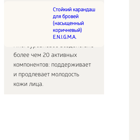
Стойкий карандаш
Интеллектуальный крем
для бровей
(насыщенный
коричневый)
Эффективное
E.N.I.G.M.A.
многоуровневое воздействие
более чем 20 активных
компонентов: поддерживает
и продлевает молодость
кожи лица.