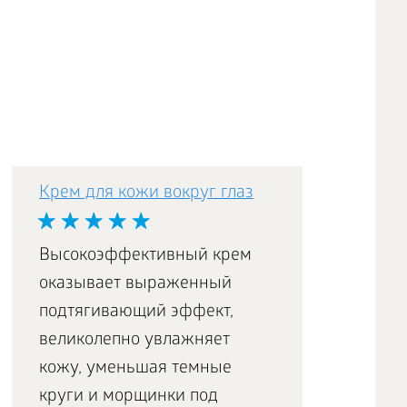
Крем для кожи вокруг глаз
Эксфолиант для
очищения пор
Experalta Platinum
Высокоэффективный крем
оказывает выраженный
подтягивающий эффект,
великолепно увлажняет
Мицеллярная вода
кожу, уменьшая темные
для снятия макияжа
круги и морщинки под
Experalta Platinum