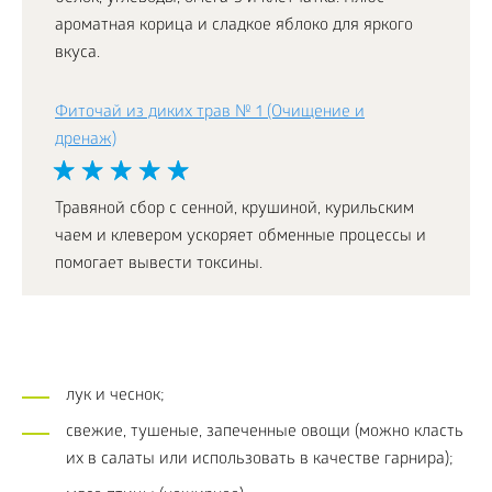
ароматная корица и сладкое яблоко для яркого
вкуса.
Фиточай из диких трав № 1 (Очищение и
дренаж)
Травяной сбор с сенной, крушиной, курильским
чаем и клевером ускоряет обменные процессы и
помогает вывести токсины.
лук и чеснок;
свежие, тушеные, запеченные овощи (можно класть
их в салаты или использовать в качестве гарнира);