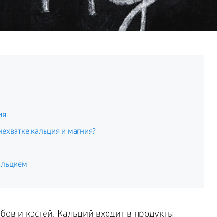
ия
нехватке кальция и магния?
альцием
убов и костей. Кальций входит в продукты