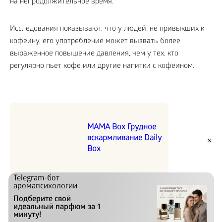
на непродолжительное время.
Исследования показывают, что у людей, не привыкших к
кофеину, его употребление может вызвать более
выраженное повышение давления, чем у тех, кто
регулярно пьет кофе или другие напитки с кофеином.
MAMA Box Грудное
вскармливание Daily
Box
Telegram-бот
аромапсихологии
Подберите свой
БАДы – не лекарства, но также могут вызвать побочные
идеальный парфюм за 1
минуту!
реакции, иметь противопоказания. К тому же БАДы