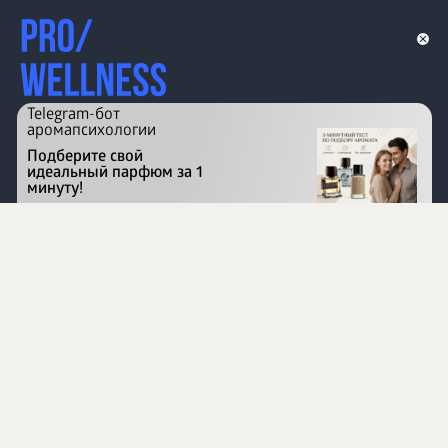
Telegram-бот
аромапсихологии
Подберите свой
идеальный парфюм за 1
минуту!
Перейти на сайт
©
1996 - 2026 ООО Международная компания
«Сибирское здоровье». Все права защищены.
Воспроизведение материалов данного сайта возможно
при условии обязательного размещения активной
ссылки на www.siberianhealth.com.
Вся бизнес-информация, представленная на данном
сайте, является недействительной для Республики
Узбекистан