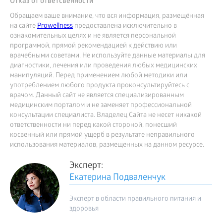
Отказ от ответсвенности
Обращаем ваше внимание, что вся информация, размещённая
на сайте
Prowellness
предоставлена исключительно в
ознакомительных целях и не является персональной
программой, прямой рекомендацией к действию или
врачебными советами. Не используйте данные материалы для
диагностики, лечения или проведения любых медицинских
манипуляций. Перед применением любой методики или
употреблением любого продукта проконсультируйтесь с
врачом. Данный сайт не является специализированным
медицинским порталом и не заменяет профессиональной
консультации специалиста. Владелец Сайта не несет никакой
ответственности ни перед какой стороной, понесший
косвенный или прямой ущерб в результате неправильного
использования материалов, размещенных на данном ресурсе.
Эксперт:
Екатерина Подваленчук
Эксперт в области правильного питания и
здоровья