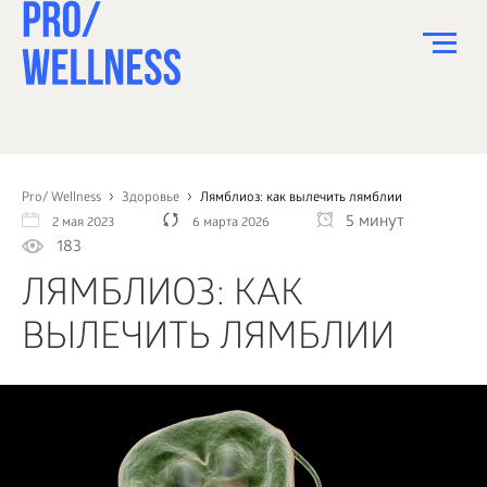
ПИТАНИЕ
СПОРТ
Pro/ Wellness
Здоровье
Лямблиоз: как вылечить лямблии
5 минут
2 мая 2023
6 марта 2026
ЗДОРОВЬЕ
183
КРАСОТА
ЛЯМБЛИОЗ: КАК
ПСИХОЛОГИЯ
ВЫЛЕЧИТЬ ЛЯМБЛИИ
ДЕТИ
ДОМ
КАК?