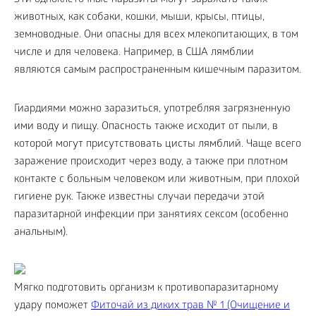
Эти одноклеточные паразиты могут заражать таких
животных, как собаки, кошки, мыши, крысы, птицы,
земноводные. Они опасны для всех млекопитающих, в том
числе и для человека. Например, в США лямблии
являются самым распространенным кишечным паразитом.
Гиардиями можно заразиться, употребляя загрязненную
ими воду и пищу. Опасность также исходит от пыли, в
которой могут присутствовать цисты лямблий. Чаще всего
заражение происходит через воду, а также при плотном
контакте с больным человеком или животным, при плохой
гигиене рук. Также известны случаи передачи этой
паразитарной инфекции при занятиях сексом (особенно
анальным).
Мягко подготовить организм к противопаразитарному
удару поможет
Фиточай из диких трав № 1 (Очищение и