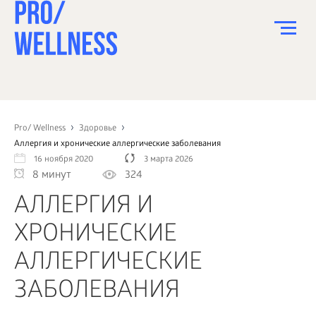
ПИТАНИЕ
СПОРТ
Pro/ Wellness
Здоровье
Аллергия и хронические аллергические заболевания
ЗДОРОВЬЕ
16 ноября 2020
3 марта 2026
8 минут
324
КРАСОТА
АЛЛЕРГИЯ И
ПСИХОЛОГИЯ
ХРОНИЧЕСКИЕ
ДЕТИ
АЛЛЕРГИЧЕСКИЕ
ДОМ
ЗАБОЛЕВАНИЯ
КАК?