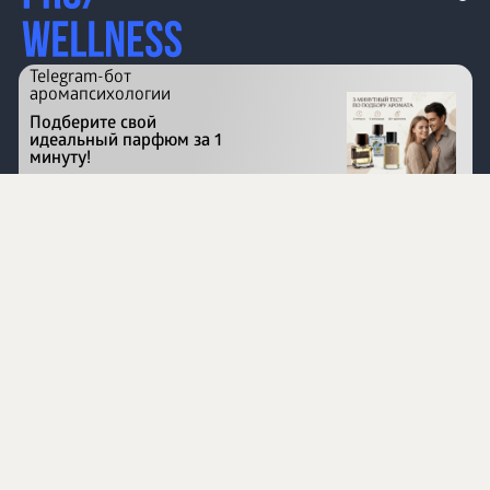
Telegram-бот
аромапсихологии
Подберите свой
идеальный парфюм за 1
минуту!
Перейти на сайт
©
1996 - 2026 ООО Международная компания
«Сибирское здоровье». Все права защищены.
Воспроизведение материалов данного сайта возможно
при условии обязательного размещения активной
ссылки на www.siberianhealth.com.
Вся бизнес-информация, представленная на данном
сайте, является недействительной для Республики
Узбекистан
Информация на сайте предназначена для лиц,
достигших возраста шестнадцати лет (16+)