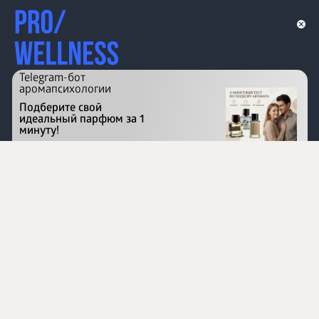
Telegram-бот
аромапсихологии
Подберите свой
идеальный парфюм за 1
минуту!
Перейти на сайт
©
1996 - 2026 ООО Международная компания
«Сибирское здоровье». Все права защищены.
Воспроизведение материалов данного сайта возможно
при условии обязательного размещения активной
ссылки на www.siberianhealth.com.
Вся бизнес-информация, представленная на данном
сайте, является недействительной для Республики
Узбекистан