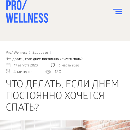
ПИТАНИЕ
СПОРТ
Pro/ Wellness
Здоровье
Что делать, если днем постоянно хочется спать?
ЗДОРОВЬЕ
17 августа 2020
6 марта 2026
4 минуты
120
КРАСОТА
ЧТО ДЕЛАТЬ, ЕСЛИ ДНЕМ
ПСИХОЛОГИЯ
ПОСТОЯННО ХОЧЕТСЯ
ДЕТИ
СПАТЬ?
ДОМ
КАК?