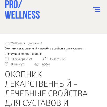
ПИТАНИЕ
СПОРТ
Pro/ Wellness
Здоровье
Окопник лекарственный – лечебные свойства для суставов и
ЗДОРОВЬЕ
инструкция по применению
11 декабря 2024
3 марта 2026
КРАСОТА
9 минут
6564
ПСИХОЛОГИЯ
ОКОПНИК
ДЕТИ
ЛЕКАРСТВЕННЫЙ –
ДОМ
ЛЕЧЕБНЫЕ СВОЙСТВА
КАК?
ДЛЯ СУСТАВОВ И