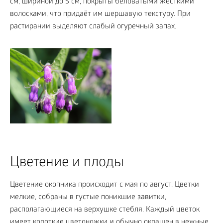
см, шириной до 5 см, покрыты беловатыми жесткими
волосками, что придаёт им шершавую текстуру. При
растирании выделяют слабый огуречный запах.
Цветение и плоды
Цветение окопника происходит с мая по август. Цветки
мелкие, собраны в густые поникшие завитки,
располагающиеся на верхушке стебля. Каждый цветок
имеет короткие цветоножки и обычно окрашен в нежные