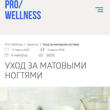
ПИТАНИЕ
СПОРТ
Pro/ Wellness
Красота
Уход за матовыми ногтями
17 марта 2021
3 марта 2026
ЗДОРОВЬЕ
4 минуты
3820
КРАСОТА
УХОД ЗА МАТОВЫМИ
ПСИХОЛОГИЯ
НОГТЯМИ
ДЕТИ
ДОМ
КАК?