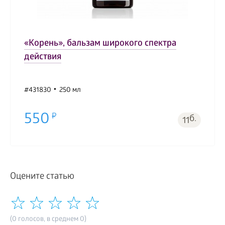
«Корень», бальзам широкого спектра
действия
#431830
250 мл
550
б.
11
Оцените статью
(0 голосов, в среднем 0)