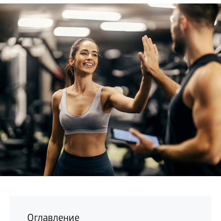
БИЗНЕС
Оглавление