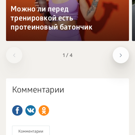
Можно ли перед
тренировкой есть
протеиновый батончик
1
/
4
Комментарии
Комментарии