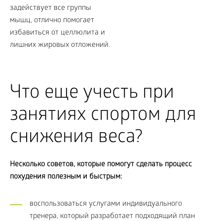
Что еще учесть при
занятиях спортом для
снижения веса?
Несколько советов, которые помогут сделать процесс
похудения полезным и быстрым:
воспользоваться услугами индивидуального
тренера, который разработает подходящий план