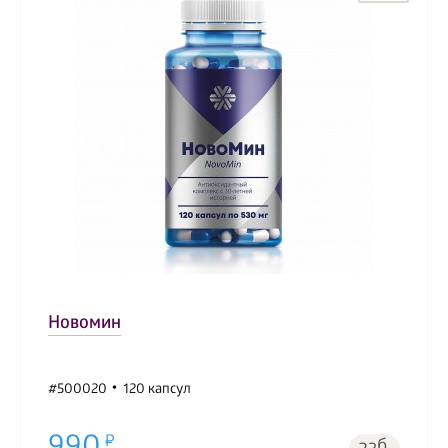
Новомин
#500020
120 капсул
б.