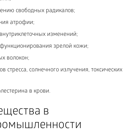
нению свободных радикалов;
яния атрофии;
внутриклеточных изменений;
 функционирования зрелой кожи;
х волокон;
в стресса, солнечного излучения, токсических
лестерина в крови.
ещества в
промышленности