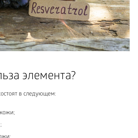
льза элемента?
состоят в следующем:
кожи;
;
ожи;