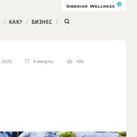
/
/
/
КАК?
БИЗНЕС
 2026
4 минуты
106