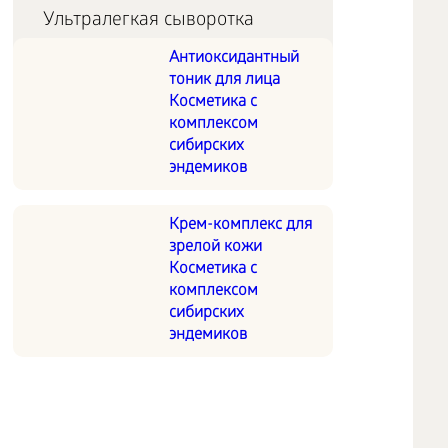
Ультралегкая сыворотка
защищает стволовые клетки,
Антиоксидантный
тоник для лица
продлевая их молодой
Косметика с
режим работы, дарит коже
комплексом
ощущение комфорта.
сибирских
эндемиков
Крем-комплекс для
зрелой кожи
Косметика с
комплексом
сибирских
эндемиков