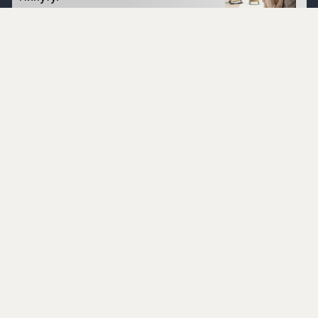
Перейти на сайт
©
1996 - 2026 ООО Международная компания
«Сибирское здоровье». Все права защищены.
Воспроизведение материалов данного сайта возможно
при условии обязательного размещения активной
ссылки на www.siberianhealth.com.
Вся бизнес-информация, представленная на данном
сайте, является недействительной для Республики
Узбекистан
Информация на сайте предназначена для лиц,
достигших возраста шестнадцати лет (16+)
Эксперты
Ингредиенты
Контакты
О нас
Пользовательское соглашение
Политика конфиденциальности