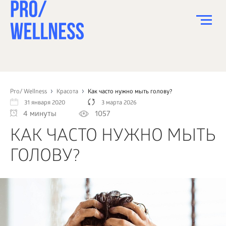
ПИТАНИЕ
СПОРТ
Pro/ Wellness
Красота
Как часто нужно мыть голову?
31 января 2020
3 марта 2026
ЗДОРОВЬЕ
4 минуты
1057
КРАСОТА
КАК ЧАСТО НУЖНО МЫТЬ
ПСИХОЛОГИЯ
ГОЛОВУ?
ДЕТИ
ДОМ
КАК?