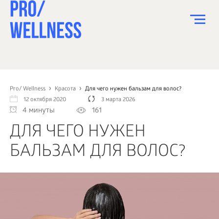
ПИТАНИЕ
СПОРТ
Pro/ Wellness
Красота
Для чего нужен бальзам для волос?
12 октября 2020
3 марта 2026
ЗДОРОВЬЕ
4 минуты
161
КРАСОТА
ДЛЯ ЧЕГО НУЖЕН
ПСИХОЛОГИЯ
БАЛЬЗАМ ДЛЯ ВОЛОС?
ДЕТИ
ДОМ
КАК?