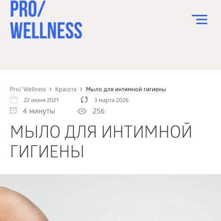
ПИТАНИЕ
СПОРТ
Pro/ Wellness
Красота
Мыло для интимной гигиены
22 июня 2021
3 марта 2026
ЗДОРОВЬЕ
4 минуты
256
КРАСОТА
МЫЛО ДЛЯ ИНТИМНОЙ
ПСИХОЛОГИЯ
ГИГИЕНЫ
ДЕТИ
ДОМ
КАК?