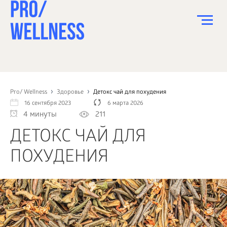
ПИТАНИЕ
СПОРТ
Pro/ Wellness
Здоровье
Детокс чай для похудения
16 сентября 2023
6 марта 2026
ЗДОРОВЬЕ
4 минуты
211
КРАСОТА
ДЕТОКС ЧАЙ ДЛЯ
ПСИХОЛОГИЯ
ПОХУДЕНИЯ
ДЕТИ
ДОМ
КАК?