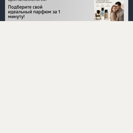
Подберите свой
идеальный парфюм за 1
минуту!
Перейти на сайт
©
1996 - 2026 ООО Международная компания
«Сибирское здоровье». Все права защищены.
Воспроизведение материалов данного сайта возможно
при условии обязательного размещения активной
ссылки на www.siberianhealth.com.
Вся бизнес-информация, представленная на данном
сайте, является недействительной для Республики
Узбекистан
Информация на сайте предназначена для лиц,
достигших возраста шестнадцати лет (16+)
Эксперты
Ингредиенты
Контакты