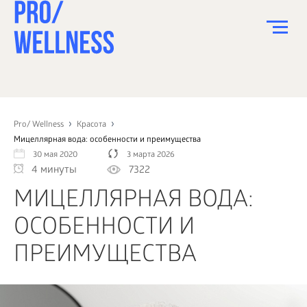
ПИТАНИЕ
СПОРТ
Pro/ Wellness
Красота
Мицеллярная вода: особенности и преимущества
ЗДОРОВЬЕ
30 мая 2020
3 марта 2026
4 минуты
7322
КРАСОТА
МИЦЕЛЛЯРНАЯ ВОДА:
ПСИХОЛОГИЯ
ОСОБЕННОСТИ И
ДЕТИ
ПРЕИМУЩЕСТВА
ДОМ
КАК?