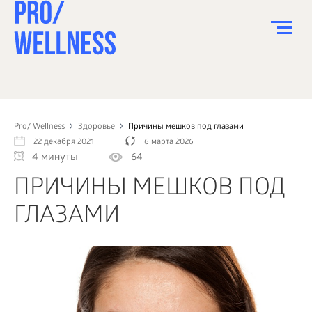
ПИТАНИЕ
СПОРТ
Pro/ Wellness
Здоровье
Причины мешков под глазами
22 декабря 2021
6 марта 2026
ЗДОРОВЬЕ
4 минуты
64
КРАСОТА
ПРИЧИНЫ МЕШКОВ ПОД
ПСИХОЛОГИЯ
ГЛАЗАМИ
ДЕТИ
ДОМ
КАК?