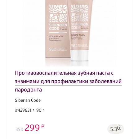
Противовоспалительная зубная паста с
энзимами для профилактики заболеваний
пародонта
Siberian Code
#429631
90 г
299
б.
5.3
350