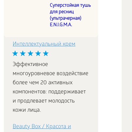
за кожей вокруг глаз:
Суперстойкая тушь
лифтинг, питание,
для ресниц
выравнивание тона кожи и
(ультрачерная)
E.N.I.G.M.A.
повышение упругости.
Интеллектуальный крем
Эффективное
многоуровневое воздействие
более чем 20 активных
компонентов: поддерживает
и продлевает молодость
кожи лица.
Beauty Box / Красота и