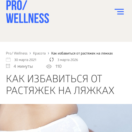
ПИТАНИЕ
СПОРТ
Pro/ Wellness
Красота
Как избавиться от растяжек на ляжках
30 марта 2021
3 марта 2026
ЗДОРОВЬЕ
4 минуты
110
КРАСОТА
КАК ИЗБАВИТЬСЯ ОТ
ПСИХОЛОГИЯ
РАСТЯЖЕК НА ЛЯЖКАХ
ДЕТИ
ДОМ
КАК?