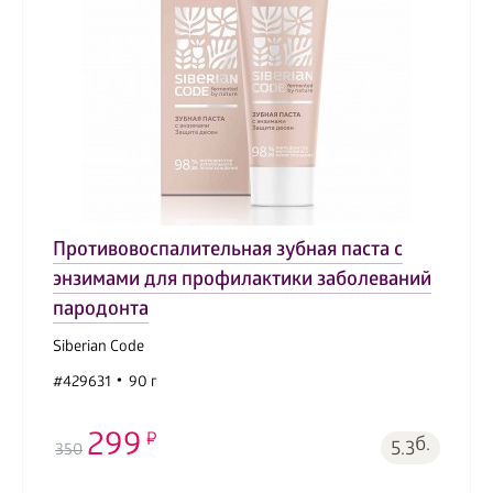
Противовоспалительная зубная паста с
энзимами для профилактики заболеваний
пародонта
Siberian Code
#429631
90 г
299
б.
5.3
350