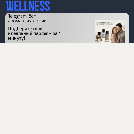
Telegram-бот
аромапсихологии
Подберите свой
идеальный парфюм за 1
минуту!
Перейти на сайт
©
1996 - 2026 ООО Международная компания
«Сибирское здоровье». Все права защищены.
Воспроизведение материалов данного сайта возможно
при условии обязательного размещения активной
ссылки на www.siberianhealth.com.
Вся бизнес-информация, представленная на данном
сайте, является недействительной для Республики
Узбекистан
Информация на сайте предназначена для лиц,
достигших возраста шестнадцати лет (16+)