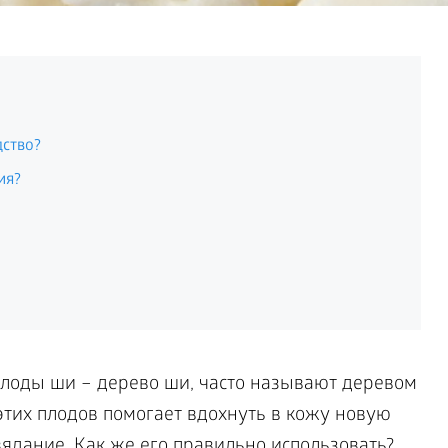
дство?
ия?
плоды ши – дерево ши, часто называют деревом
этих плодов помогает вдохнуть в кожу новую
вядание. Как же его правильно использовать?