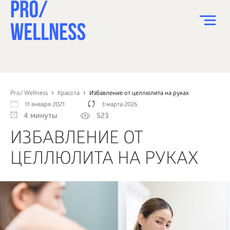
ПИТАНИЕ
СПОРТ
Pro/ Wellness
Красота
Избавление от целлюлита на руках
11 января 2021
3 марта 2026
ЗДОРОВЬЕ
4 минуты
523
КРАСОТА
ИЗБАВЛЕНИЕ ОТ
ПСИХОЛОГИЯ
ЦЕЛЛЮЛИТА НА РУКАХ
ДЕТИ
ДОМ
КАК?