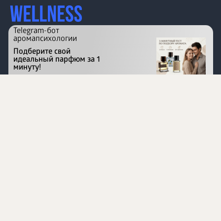
Telegram-бот
аромапсихологии
Подберите свой
идеальный парфюм за 1
минуту!
Перейти на сайт
©
1996 - 2026 ООО Международная компания
«Сибирское здоровье». Все права защищены.
Воспроизведение материалов данного сайта возможно
при условии обязательного размещения активной
ссылки на www.siberianhealth.com.
Вся бизнес-информация, представленная на данном
сайте, является недействительной для Республики
Узбекистан
Информация на сайте предназначена для лиц,
достигших возраста шестнадцати лет (16+)