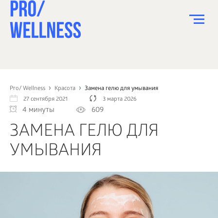
ПИТАНИЕ
СПОРТ
Pro/ Wellness
Красота
Замена гелю для умывания
27 сентября 2021
3 марта 2026
ЗДОРОВЬЕ
4 минуты
609
КРАСОТА
ЗАМЕНА ГЕЛЮ ДЛЯ
ПСИХОЛОГИЯ
УМЫВАНИЯ
ДЕТИ
ДОМ
КАК?