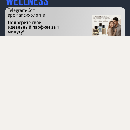
Telegram-бот
аромапсихологии
Подберите свой
идеальный парфюм за 1
минуту!
Перейти на сайт
©
1996 - 2026 ООО Международная компания
«Сибирское здоровье». Все права защищены.
Воспроизведение материалов данного сайта возможно
при условии обязательного размещения активной
ссылки на www.siberianhealth.com.
Вся бизнес-информация, представленная на данном
сайте, является недействительной для Республики
Узбекистан
Информация на сайте предназначена для лиц,
достигших возраста шестнадцати лет (16+)