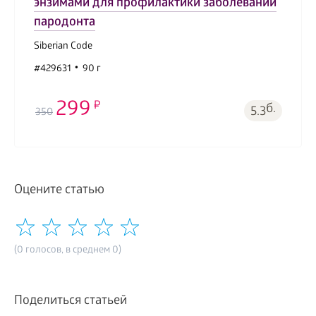
энзимами для профилактики заболеваний
пародонта
Siberian Code
#429631
90 г
299
б.
5.3
350
Оцените статью
(0 голосов, в среднем 0)
Поделиться статьей