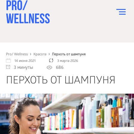
ПИТАНИЕ
СПОРТ
Pro/ Wellness
Красота
Перхоть от шампуня
14 июня 2021
3 марта 2026
ЗДОРОВЬЕ
3 минуты
686
КРАСОТА
ПЕРХОТЬ ОТ ШАМПУНЯ
ПСИХОЛОГИЯ
ДЕТИ
ДОМ
КАК?