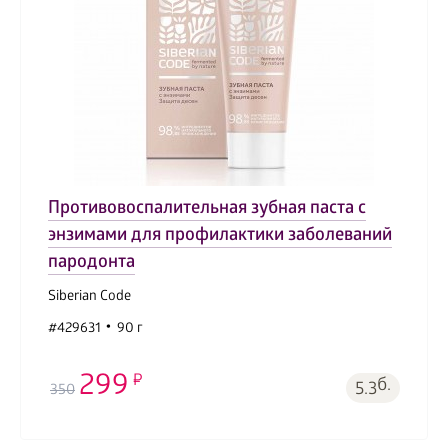
Противовоспалительная зубная паста с
энзимами для профилактики заболеваний
пародонта
Siberian Code
#429631
90 г
299
б.
5.3
350