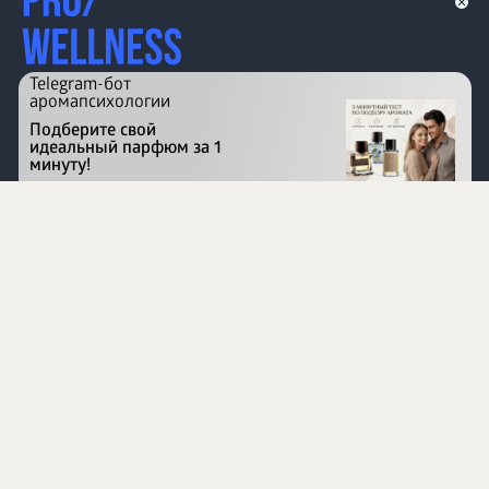
Telegram-бот
аромапсихологии
Подберите свой
идеальный парфюм за 1
минуту!
Перейти на сайт
©
1996 - 2026 ООО Международная компания
«Сибирское здоровье». Все права защищены.
Воспроизведение материалов данного сайта возможно
при условии обязательного размещения активной
ссылки на www.siberianhealth.com.
Вся бизнес-информация, представленная на данном
сайте, является недействительной для Республики
Узбекистан
Информация на сайте предназначена для лиц,