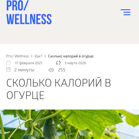
ПИТАНИЕ
СПОРТ
Pro/ Wellness
Как?
Сколько калорий в огурце
17 февраля 2021
3 марта 2026
ЗДОРОВЬЕ
2 минуты
255
КРАСОТА
СКОЛЬКО КАЛОРИЙ В
ПСИХОЛОГИЯ
ОГУРЦЕ
ДЕТИ
ДОМ
КАК?