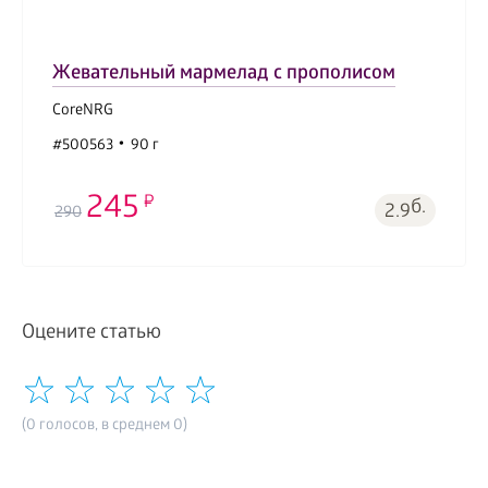
Жевательный мармелад с прополисом
CoreNRG
#500563
90 г
245
б.
2.9
290
Оцените статью
(0 голосов, в среднем 0)