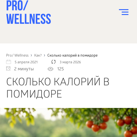
ПИТАНИЕ
СПОРТ
Pro/ Wellness
Как?
Сколько калорий в помидоре
5 апреля 2021
3 марта 2026
ЗДОРОВЬЕ
2 минуты
125
КРАСОТА
СКОЛЬКО КАЛОРИЙ В
ПСИХОЛОГИЯ
ПОМИДОРЕ
ДЕТИ
ДОМ
КАК?