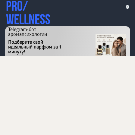
Telegram-бот
аромапсихологии
Подберите свой
идеальный парфюм за 1
минуту!
Перейти на сайт
©
1996 - 2026 ООО Международная компания
«Сибирское здоровье». Все права защищены.
Воспроизведение материалов данного сайта возможно
при условии обязательного размещения активной
ссылки на www.siberianhealth.com.
Вся бизнес-информация, представленная на данном
сайте, является недействительной для Республики
Узбекистан