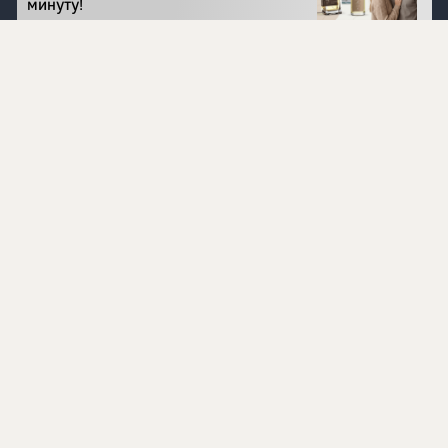
минуту!
Перейти на сайт
©
1996 - 2026 ООО Международная компания
«Сибирское здоровье». Все права защищены.
Воспроизведение материалов данного сайта возможно
при условии обязательного размещения активной
ссылки на www.siberianhealth.com.
Вся бизнес-информация, представленная на данном
сайте, является недействительной для Республики
Узбекистан
Информация на сайте предназначена для лиц,
достигших возраста шестнадцати лет (16+)
Эксперты
Ингредиенты
Контакты
О нас
Пользовательское соглашение