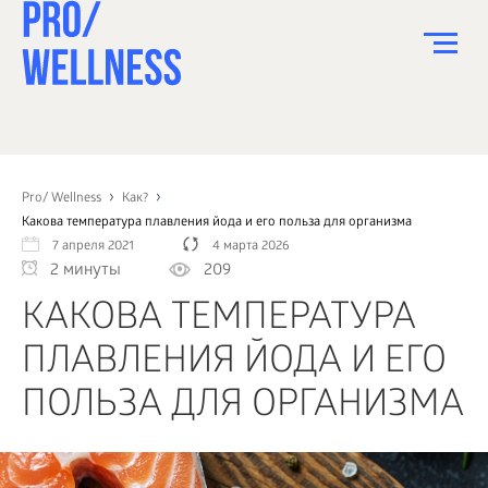
ПИТАНИЕ
СПОРТ
Pro/ Wellness
Как?
Какова температура плавления йода и его польза для организма
ЗДОРОВЬЕ
7 апреля 2021
4 марта 2026
2 минуты
209
КРАСОТА
КАКОВА ТЕМПЕРАТУРА
ПСИХОЛОГИЯ
ПЛАВЛЕНИЯ ЙОДА И ЕГО
ДЕТИ
ПОЛЬЗА ДЛЯ ОРГАНИЗМА
ДОМ
КАК?