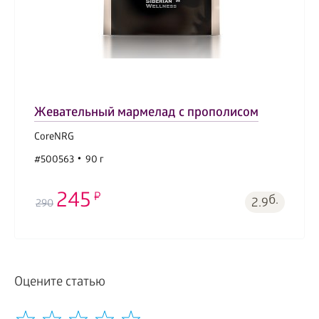
Жевательный мармелад с прополисом
CoreNRG
#500563
90 г
245
б.
2.9
290
Оцените статью