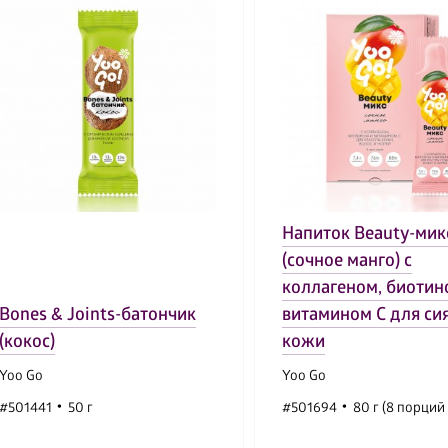
Напиток Beauty-мик
(сочное манго) с
коллагеном, биотин
Bones & Joints-батончик
витамином С для си
(кокос)
кожи
Yoo Gо
Yoo Gо
#501441
50 г
#501694
80 г (8 порций 