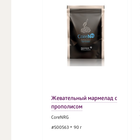
Жевательный мармелад с
прополисом
CoreNRG
#500563
90 г