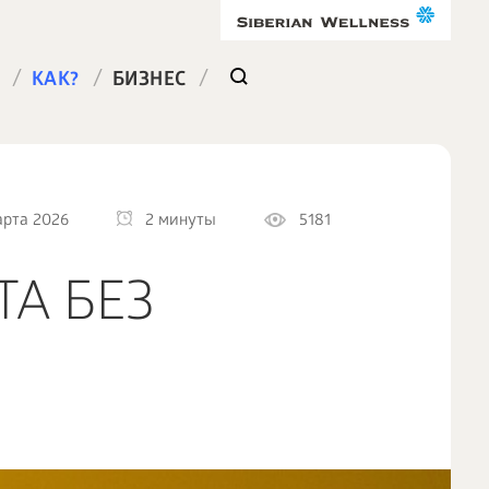
/
/
/
КАК?
БИЗНЕС
арта 2026
2 минуты
5181
ТА БЕЗ