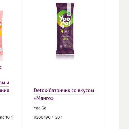
с
ом и
яния
Detox-батончик со вкусом
Напит
«Манго»
(ябло
Yoo Gо
Yoo Go
по 10 г)
#500490
50 г
#5005