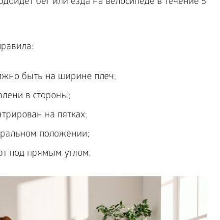
дойдет бег или езда на велосипеде в течение 5
равила:
лжно быть на ширине плеч;
олени в стороны;
трирован на пятках;
тральном положении;
ют под прямым углом.