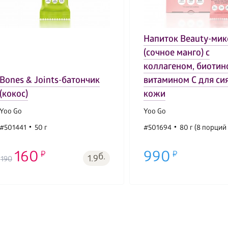
Напиток Beauty-мик
(сочное манго) с
коллагеном, биотин
Bones & Joints-батончик
витамином С для си
(кокос)
кожи
Yoo Gо
Yoo Gо
#501441
50 г
#501694
80 г (8 порций 
160
990
б.
1.9
190