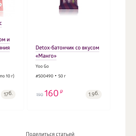
с
ом и
яния
Detox-батончик со вкусом
Напит
«Манго»
(ябло
Yoo Gо
Yoo Go
по 10 г)
#500490
50 г
#5005
160
б.
б.
17
1.9
190
950
Поделиться статьей