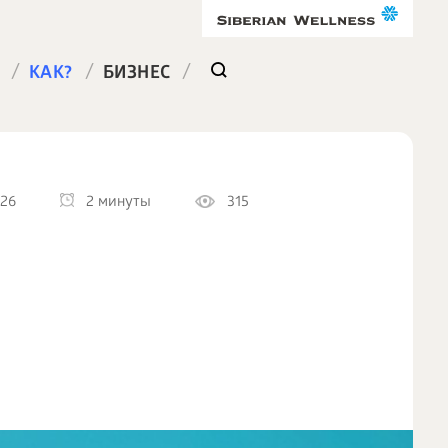
/
/
/
КАК?
БИЗНЕС
026
2 минуты
315