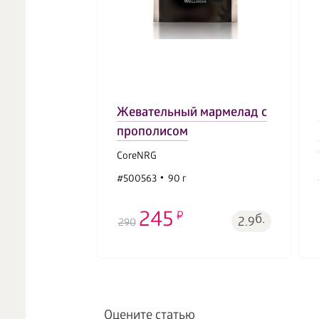
Жевательный мармелад с
прополисом
CoreNRG
#500563
90 г
245
б.
2.9
290
Оцените статью