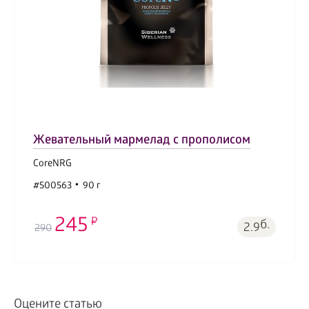
Жевательный мармелад с прополисом
CoreNRG
#500563
90 г
245
б.
2.9
290
Оцените статью