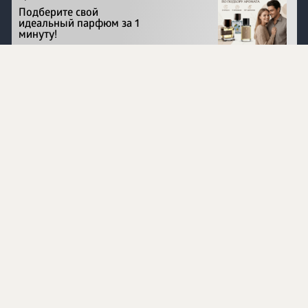
Подберите свой
идеальный парфюм за 1
минуту!
Перейти на сайт
©
1996 - 2026 ООО Международная компания
«Сибирское здоровье». Все права защищены.
Воспроизведение материалов данного сайта возможно
при условии обязательного размещения активной
ссылки на www.siberianhealth.com.
Вся бизнес-информация, представленная на данном
сайте, является недействительной для Республики
Узбекистан
Информация на сайте предназначена для лиц,
достигших возраста шестнадцати лет (16+)
Эксперты
Ингредиенты
Контакты