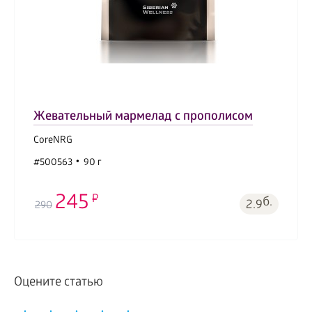
Жевательный мармелад с прополисом
CoreNRG
#500563
90 г
245
б.
2.9
290
Оцените статью