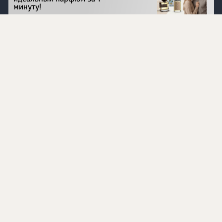
минуту!
Перейти на сайт
©
1996 - 2026 ООО Международная компания
«Сибирское здоровье». Все права защищены.
Воспроизведение материалов данного сайта возможно
при условии обязательного размещения активной
ссылки на www.siberianhealth.com.
Вся бизнес-информация, представленная на данном
сайте, является недействительной для Республики
Узбекистан
Информация на сайте предназначена для лиц,
достигших возраста шестнадцати лет (16+)
Эксперты
Ингредиенты
Контакты
О нас
Пользовательское соглашение