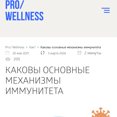
ПИТАНИЕ
СПОРТ
Pro/ Wellness
Как?
Каковы основные механизмы иммунитета
2 минуты
20 мая 2021
3 марта 2026
ЗДОРОВЬЕ
205
КРАСОТА
КАКОВЫ ОСНОВНЫЕ
ПСИХОЛОГИЯ
МЕХАНИЗМЫ
ДЕТИ
ИММУНИТЕТА
ДОМ
КАК?