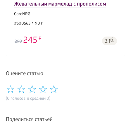
Жевательный мармелад с прополисом
CoreNRG
#500563
90 г
245
б.
3.1
290
Оцените статью
(0 голосов, в среднем 0)
Поделиться статьей