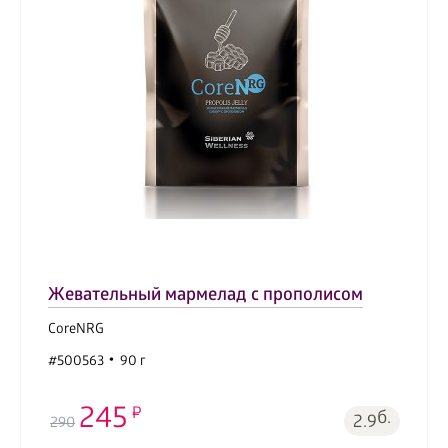
Жевательный мармелад с прополисом
CoreNRG
#500563
90 г
245
б.
2.9
290