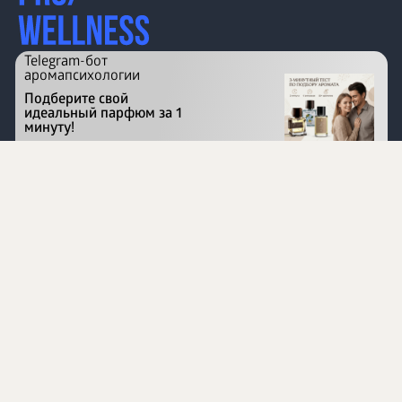
Telegram-бот
аромапсихологии
Подберите свой
идеальный парфюм за 1
минуту!
Перейти на сайт
©
1996 - 2026 ООО Международная компания
«Сибирское здоровье». Все права защищены.
Воспроизведение материалов данного сайта возможно
при условии обязательного размещения активной
ссылки на www.siberianhealth.com.
Вся бизнес-информация, представленная на данном
сайте, является недействительной для Республики
Узбекистан
Информация на сайте предназначена для лиц,
достигших возраста шестнадцати лет (16+)