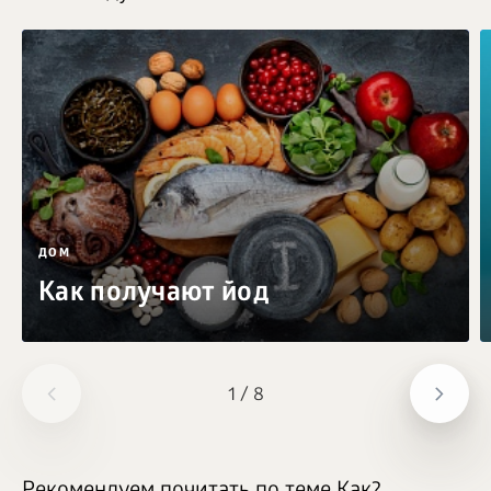
ДОМ
Как получают йод
1
/
8