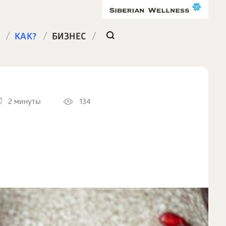
/
/
/
КАК?
БИЗНЕС
2 минуты
134