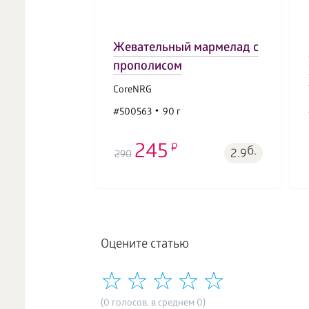
Жевательный мармелад с
прополисом
CoreNRG
#500563
90 г
245
б.
2.9
290
Оцените статью
(0 голосов, в среднем 0)