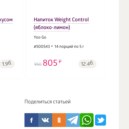
Immun
вкусом
Напиток Weight Control
шари
(яблоко-лимон)
печен
Yoo Go
Vitama
#500543
14 порций по 5 г
#5015
805
4
б.
б.
1.9
12.4
950
490
Поделиться статьей