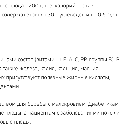
го плода - 200 г, т. е. калорийность его
 содержатся около 30 г углеводов и по 0,6-0,7 г
нами состав (витамины E, A, C, PP, группы В). В
а также железа, калия, кальция, магния,
них присутствуют полезные жирные кислоты,
антами.
дством для борьбы с малокровием. Диабетикам
е плоды, а пациентам с заболеваниями почек и
товые плоды.