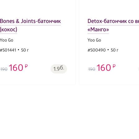
Bones & Joints-батончик
Detox-батончик со 
(кокос)
«Манго»
Yoo Gо
Yoo Gо
#501441
50 г
#500490
50 г
160
160
б.
1.9
190
190