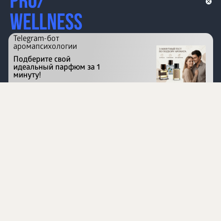
Telegram-бот
аромапсихологии
Подберите свой
идеальный парфюм за 1
минуту!
Перейти на сайт
©
1996 - 2026 ООО Международная компания
«Сибирское здоровье». Все права защищены.
Воспроизведение материалов данного сайта возможно
при условии обязательного размещения активной
ссылки на www.siberianhealth.com.
Вся бизнес-информация, представленная на данном
сайте, является недействительной для Республики
Узбекистан
Информация на сайте предназначена для лиц,