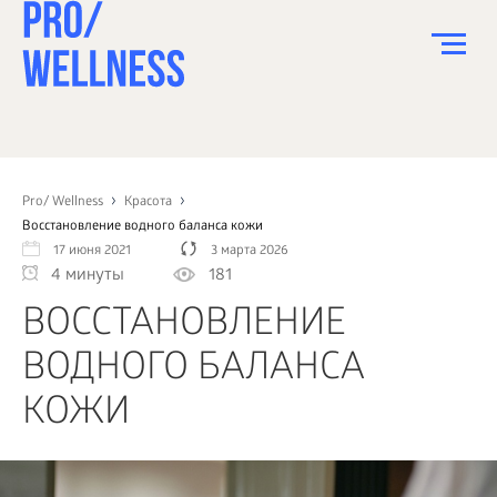
ПИТАНИЕ
СПОРТ
Pro/ Wellness
Красота
Восстановление водного баланса кожи
ЗДОРОВЬЕ
17 июня 2021
3 марта 2026
4 минуты
181
КРАСОТА
ВОССТАНОВЛЕНИЕ
ПСИХОЛОГИЯ
ВОДНОГО БАЛАНСА
ДЕТИ
КОЖИ
ДОМ
КАК?