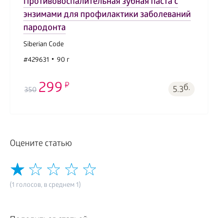
Противовоспалительная зубная паста с
энзимами для профилактики заболеваний
пародонта
Siberian Code
#429631
90 г
299
б.
5.3
350
Оцените статью
(1 голосов, в среднем 1)