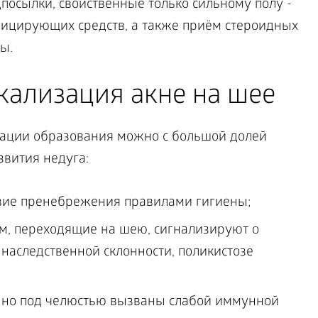
посылки, свойственные только сильному полу -
ицирующих средств, а также приём стероидных
ы.
кализация акне на шее
изации образования можно с большой долей
звития недуга:
твие пренебрежения правилами гигиены;
м, переходящие на шею, сигнализируют о
наследственной склонности, поликистозе
нно под челюстью вызваны слабой иммунной