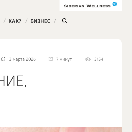
/
/
/
КАК?
БИЗНЕС
3 марта 2026
7 минут
3154
НИЕ,