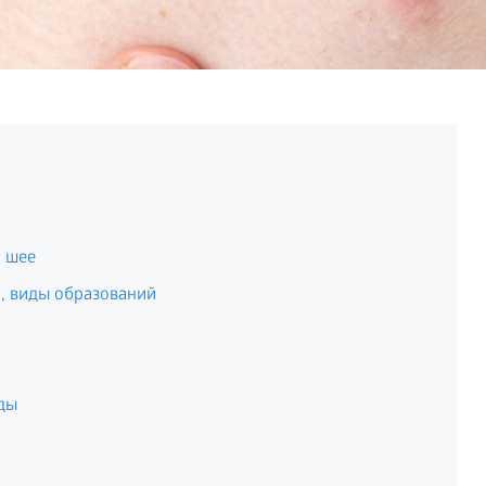
а шее
, виды образований
ды